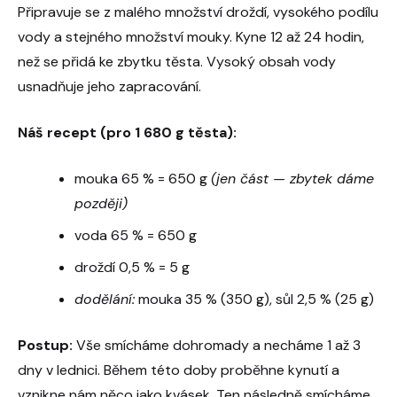
Připravuje se z malého množství droždí, vysokého podílu
vody a stejného množství mouky. Kyne 12 až 24 hodin,
než se přidá ke zbytku těsta. Vysoký obsah vody
usnadňuje jeho zapracování.
Náš recept (pro 1 680 g těsta):
mouka 65 % = 650 g
(jen část — zbytek dáme
později)
voda 65 % = 650 g
droždí 0,5 % = 5 g
dodělání:
mouka 35 % (350 g), sůl 2,5 % (25 g)
Postup:
Vše smícháme dohromady a necháme 1 až 3
dny v lednici. Během této doby proběhne kynutí a
vznikne nám něco jako kvásek. Ten následně smícháme