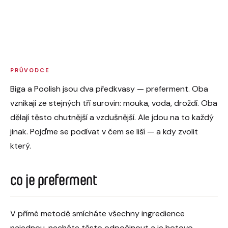
6 MIN ČTENÍ
25. 10. 2025
PRŮVODCE
Biga a Poolish jsou dva předkvasy — preferment. Oba
vznikají ze stejných tří surovin: mouka, voda, droždí. Oba
dělají těsto chutnější a vzdušnější. Ale jdou na to každý
jinak. Pojďme se podívat v čem se liší — a kdy zvolit
který.
co je preferment
V přímé metodě smícháte všechny ingredience
najednou, necháte těsto odpočinout a je hotovo.