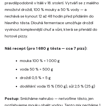
pravděpodobně v Itálii v 18. století. Vytváří se z malého
množství droždí, 100 % mouky a 50 % vody — a
nechává se kynout 12 až 48 hodin před přidáním do
hlavního těsta. Dlouhá fermentace umožňuje droždí
vyvinout komplexnější chuť a vůni, která se přenáší do
hotové pizzy.
Náš recept (pro 1 680 g těsta — cca 7 pizz):
mouka 100 % = 1 000 g
voda 50 % = 500 g
droždí 0,5 % = 5 g
dodělání:
voda 15 % (150 g), sůl 2,5 % (25 g)
Postup:
Smícháme nahrubo — netvoříme těsto, jen
potřebujeme mouku obalit vodou. Tento mix necháme 1