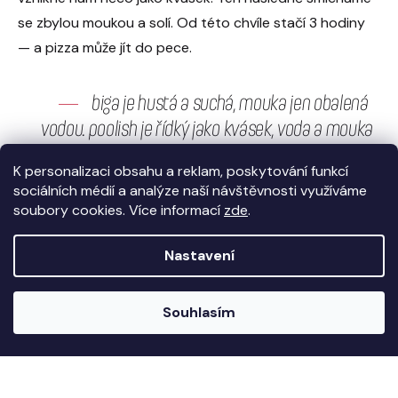
se zbylou moukou a solí. Od této chvíle stačí 3 hodiny
— a pizza může jít do pece.
—
biga je hustá a suchá, mouka jen obalená
vodou. poolish je řídký jako kvásek, voda a mouka
jedna ku jedné.
—
K personalizaci obsahu a reklam, poskytování funkcí
sociálních médií a analýze naší návštěvnosti využíváme
soubory cookies. Více informací
zde
.
v čem se liší
Nastavení
Chuť
Biga vytváří v hotovém těstě složitější, lehce nakyslou
Souhlasím
chuť. Poolish naopak přináší sladší, jemnější profil.
Textura