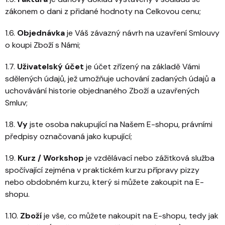
zákonem o dani z přidané hodnoty na Celkovou cenu;
1.6.
Objednávka
je Váš závazný návrh na uzavření Smlouvy
o koupi Zboží s Námi;
1.7.
Uživatelský účet
je účet zřízený na základě Vámi
sdělených údajů, jež umožňuje uchování zadaných údajů a
uchovávání historie objednaného Zboží a uzavřených
Smluv;
1.8.
Vy
jste osoba nakupující na Našem E-shopu, právními
předpisy označovaná jako kupující;
1.9.
Kurz / Workshop
je vzdělávací nebo zážitková služba
spočívající zejména v praktickém kurzu přípravy pizzy
nebo obdobném kurzu, který si můžete zakoupit na E-
shopu.
1.10.
Zboží
je vše, co můžete nakoupit na E-shopu, tedy jak