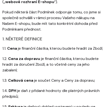
(„
webové rozhraní E-shopu
“).
Pokud některá část Podmínek odporuje tomu, co jsme si
společně schválili v rámci procesu Vašeho nákupu na
Našem E-shopu, bude mít tato konkrétní dohoda před
Podmínkami přednost.
1. NĚKTERÉ DEFINICE
1.1.
Cena
je finanční částka, kterou budete hradit za Zboží;
1.2.
Cena za dopravu
je finanční částka, kterou budete
hradit za doručení Zboží, a to včetně ceny za jeho
zabalení;
1.3.
Celková cena
je součet Ceny a Ceny za dopravu;
1.4.
DPH
je daň z přidané hodnoty dle platných právních
předpisů;
1.5.
Faktura
je daňový doklad vystavený v souladu se