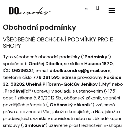
NÁKUPNÍ KOŠÍK
Přejít na obsah
Obchodní podmínky
VŠEOBECNÉ OBCHODNÍ PODMÍNKY PRO E-
SHOPY
Tyto všeobecné obchodní podmínky (“
Podmínky
”)
společnosti
Ondřej Dibelka
, se sídlem
Husova 1870
,
IČO
06336221
, e-mail
dibelka.ondrej@gmail.com
,
telefonní číslo
776 261 595
, adresa provozovny
Pukšice
32, 582
82 Uhelná Příbram-Golčův Jeníkov
(„
My
” nebo
„
Prodávající
”) upravují v souladu s ustanovením § 1751
odst. 1 zákona č. 89/2012 Sb., občanský zákoník, ve znění
pozdějších předpisů („
Občanský zákoník
“) vzájemná
práva a povinnosti Vás, jakožto kupujících, a Nás, jakožto
prodávajících, vzniklá v souvislosti nebo na základě kupní
smlouvy („
Smlouva
“) uzavřené prostřednictvím E-shopu