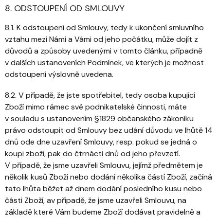
8. ODSTOUPENÍ OD SMLOUVY
8.1. K odstoupení od Smlouvy, tedy k ukončení smluvního
vztahu mezi Námi a Vámi od jeho počátku, může dojít z
důvodů a způsoby uvedenými v tomto článku, případně
v dalších ustanoveních Podmínek, ve kterých je možnost
odstoupení výslovně uvedena.
8.2. V případě, že jste spotřebitel, tedy osoba kupující
Zboží mimo rámec své podnikatelské činnosti, máte
v souladu s ustanovením §1829 občanského zákoníku
právo odstoupit od Smlouvy bez udání důvodu ve lhůtě 14
dnů ode dne uzavření Smlouvy, resp. pokud se jedná o
koupi zboží, pak do čtrnácti dnů od jeho převzetí.
V případě, že jsme uzavřeli Smlouvu, jejímž předmětem je
několik kusů Zboží nebo dodání několika částí Zboží, začíná
tato lhůta běžet až dnem dodání posledního kusu nebo
části Zboží, av případě, že jsme uzavřeli Smlouvu, na
základě které Vám budeme Zboží dodávat pravidelně a