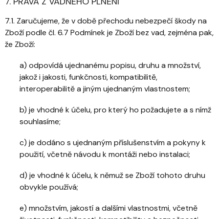
7. PRÁVA Z VADNÉHO PLNĚNÍ
7.1. Zaručujeme, že v době přechodu nebezpečí škody na
Zboží podle čl. 6.7 Podmínek je Zboží bez vad, zejména pak,
že Zboží:
a) odpovídá ujednanému popisu, druhu a množství,
jakož i jakosti, funkčnosti, kompatibilitě,
interoperabilitě a jiným ujednaným vlastnostem;
b) je vhodné k účelu, pro který ho požadujete a s nímž
souhlasíme;
c) je dodáno s ujednaným příslušenstvím a pokyny k
použití, včetně návodu k montáži nebo instalaci;
d) je vhodné k účelu, k němuž se Zboží tohoto druhu
obvykle používá;
e) množstvím, jakostí a dalšími vlastnostmi, včetně