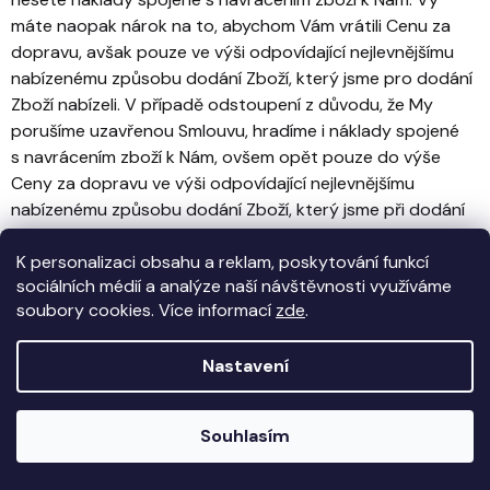
máte naopak nárok na to, abychom Vám vrátili Cenu za
dopravu, avšak pouze ve výši odpovídající nejlevnějšímu
nabízenému způsobu dodání Zboží, který jsme pro dodání
Zboží nabízeli. V případě odstoupení z důvodu, že My
porušíme uzavřenou Smlouvu, hradíme i náklady spojené
s navrácením zboží k Nám, ovšem opět pouze do výše
Ceny za dopravu ve výši odpovídající nejlevnějšímu
nabízenému způsobu dodání Zboží, který jsme při dodání
Zboží nabízeli.
K personalizaci obsahu a reklam, poskytování funkcí
8.7. V případě odstoupení od Smlouvy Vám bude Cena
sociálních médií a analýze naší návštěvnosti využíváme
vrácena do 14 dnů ode dne účinnosti odstoupení na účet,
soubory cookies. Více informací
zde
.
ze kterého byla připsána, případně na účet zvolený
odstoupení od Smlouvy. Částka však nebude vrácena
Nastavení
dříve, než Zboží obdržíme, nebo Nám prokážete, že došlo
k jeho zaslání zpět Nám. Zboží Nám prosím vracejte čisté,
Souhlasím
pokud možno včetně originálního obalu.
8.8. V případě odstoupení od Smlouvy dle čl. 8.2 Podmínek