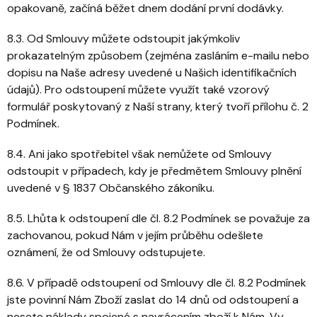
opakovaně, začíná běžet dnem dodání první dodávky.
8.3. Od Smlouvy můžete odstoupit jakýmkoliv
prokazatelným způsobem (zejména zasláním e-mailu nebo
dopisu na Naše adresy uvedené u Našich identifikačních
údajů). Pro odstoupení můžete využít také vzorový
formulář poskytovaný z Naší strany, který tvoří přílohu č. 2
Podmínek.
8.4. Ani jako spotřebitel však nemůžete od Smlouvy
odstoupit v případech, kdy je předmětem Smlouvy plnění
uvedené v § 1837 Občanského zákoníku.
8.5. Lhůta k odstoupení dle čl. 8.2 Podmínek se považuje za
zachovanou, pokud Nám v jejím průběhu odešlete
oznámení, že od Smlouvy odstupujete.
8.6. V případě odstoupení od Smlouvy dle čl. 8.2 Podmínek
jste povinní Nám Zboží zaslat do 14 dnů od odstoupení a
nesete náklady spojené s navrácením zboží k Nám. Vy