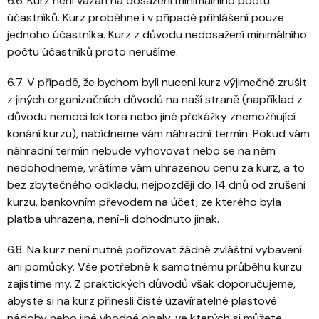
6.6. Kurz není vázán na dosažení minimálního počtu
účastníků. Kurz proběhne i v případě přihlášení pouze
jednoho účastníka. Kurz z důvodu nedosažení minimálního
počtu účastníků proto nerušíme.
6.7. V případě, že bychom byli nuceni kurz výjimečně zrušit
z jiných organizačních důvodů na naší straně (například z
důvodu nemoci lektora nebo jiné překážky znemožňující
konání kurzu), nabídneme vám náhradní termín. Pokud vám
náhradní termín nebude vyhovovat nebo se na něm
nedohodneme, vrátíme vám uhrazenou cenu za kurz, a to
bez zbytečného odkladu, nejpozději do 14 dnů od zrušení
kurzu, bankovním převodem na účet, ze kterého byla
platba uhrazena, není-li dohodnuto jinak.
6.8. Na kurz není nutné pořizovat žádné zvláštní vybavení
ani pomůcky. Vše potřebné k samotnému průběhu kurzu
zajistíme my. Z praktických důvodů však doporučujeme,
abyste si na kurz přinesli čisté uzavíratelné plastové
nádoby nebo jiné vhodné obaly, ve kterých si můžete