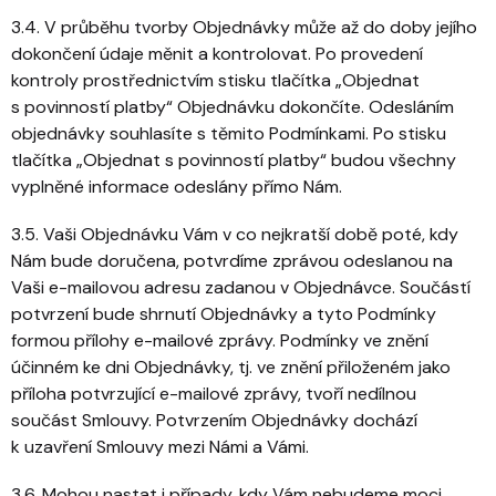
3.4. V průběhu tvorby Objednávky může až do doby jejího
dokončení údaje měnit a kontrolovat. Po provedení
kontroly prostřednictvím stisku tlačítka „Objednat
s povinností platby“ Objednávku dokončíte. Odesláním
objednávky souhlasíte s těmito Podmínkami. Po stisku
tlačítka „Objednat s povinností platby“ budou všechny
vyplněné informace odeslány přímo Nám.
3.5. Vaši Objednávku Vám v co nejkratší době poté, kdy
Nám bude doručena, potvrdíme zprávou odeslanou na
Vaši e-mailovou adresu zadanou v Objednávce. Součástí
potvrzení bude shrnutí Objednávky a tyto Podmínky
formou přílohy e-mailové zprávy. Podmínky ve znění
účinném ke dni Objednávky, tj. ve znění přiloženém jako
příloha potvrzující e-mailové zprávy, tvoří nedílnou
součást Smlouvy. Potvrzením Objednávky dochází
k uzavření Smlouvy mezi Námi a Vámi.
3.6. Mohou nastat i případy, kdy Vám nebudeme moci