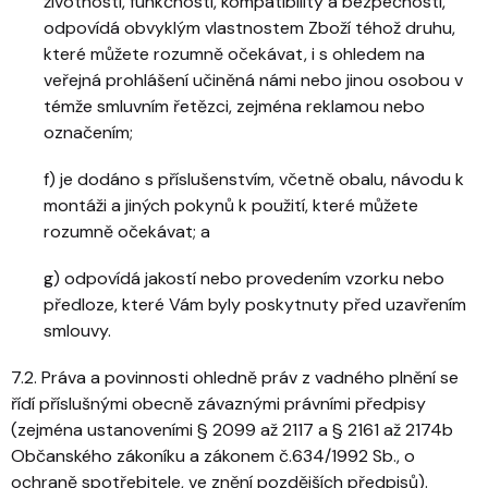
životnosti, funkčnosti, kompatibility a bezpečnosti,
odpovídá obvyklým vlastnostem Zboží téhož druhu,
které můžete rozumně očekávat, i s ohledem na
veřejná prohlášení učiněná námi nebo jinou osobou v
témže smluvním řetězci, zejména reklamou nebo
označením;
f) je dodáno s příslušenstvím, včetně obalu, návodu k
montáži a jiných pokynů k použití, které můžete
rozumně očekávat; a
g) odpovídá jakostí nebo provedením vzorku nebo
předloze, které Vám byly poskytnuty před uzavřením
smlouvy.
7.2. Práva a povinnosti ohledně práv z vadného plnění se
řídí příslušnými obecně závaznými právními předpisy
(zejména ustanoveními § 2099 až 2117 a § 2161 až 2174b
Občanského zákoníku a zákonem č.634/1992 Sb., o
ochraně spotřebitele, ve znění pozdějších předpisů).