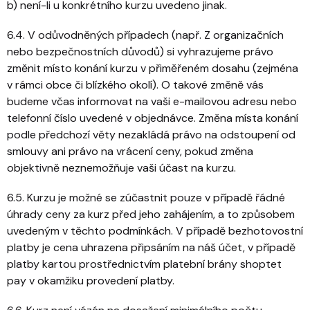
b) není-li u konkrétního kurzu uvedeno jinak.
6.4. V odůvodněných případech (např. Z organizačních
nebo bezpečnostních důvodů) si vyhrazujeme právo
změnit místo konání kurzu v přiměřeném dosahu (zejména
v rámci obce či blízkého okolí). O takové změně vás
budeme včas informovat na vaši e-mailovou adresu nebo
telefonní číslo uvedené v objednávce. Změna místa konání
podle předchozí věty nezakládá právo na odstoupení od
smlouvy ani právo na vrácení ceny, pokud změna
objektivně neznemožňuje vaši účast na kurzu.
6.5. Kurzu je možné se zúčastnit pouze v případě řádné
úhrady ceny za kurz před jeho zahájením, a to způsobem
uvedeným v těchto podmínkách. V případě bezhotovostní
platby je cena uhrazena připsáním na náš účet, v případě
platby kartou prostřednictvím platební brány shoptet
pay v okamžiku provedení platby.