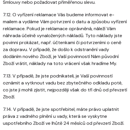
Smlouvy nebo požadovat přiměřenou slevu.
7.12. O vyřízení reklamace Vás budeme informovat e-
mailem a vydáme Vám potvrzení o datu a způsobu vyřízení
reklamace. Pokud je reklamace oprávněná, náleží Vám
náhrada účelně vynaložených nákladů. Tyto náklady jste
povinni prokázat, např. účtenkami či potvrzeními o ceně
za dopravu. V případě, že došlo k odstranění vady
dodáním nového Zboží, je Vaší povinností Nám původní
Zboží vrátit, náklady na toto vrácení však hradíme My.
7.13. V případě, že jste podnikateli, je Vaší povinností
oznámit a vytknout vadu bez zbytečného odkladu poté,
co jste ji mohli zjistit, nejpozději však do tří dnů od převzetí
Zboží.
7.14. V případě, že jste spotřebitel, máte právo uplatnit
práva z vadného plnění u vady, která se vyskytne
uspotřebního Zboží ve lhůtě 24 měsíců od převzetí Zboží.