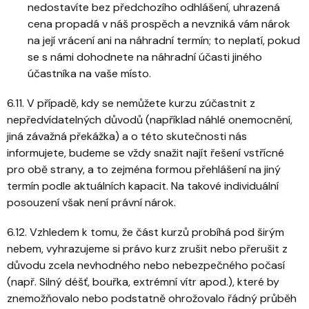
nedostavíte bez předchozího odhlášení, uhrazená
cena propadá v náš prospěch a nevzniká vám nárok
na její vrácení ani na náhradní termín; to neplatí, pokud
se s námi dohodnete na náhradní účasti jiného
účastníka na vaše místo.
6.11. V případě, kdy se nemůžete kurzu zúčastnit z
nepředvídatelných důvodů (například náhlé onemocnění,
jiná závažná překážka) a o této skutečnosti nás
informujete, budeme se vždy snažit najít řešení vstřícné
pro obě strany, a to zejména formou přehlášení na jiný
termín podle aktuálních kapacit. Na takové individuální
posouzení však není právní nárok.
6.12. Vzhledem k tomu, že část kurzů probíhá pod širým
nebem, vyhrazujeme si právo kurz zrušit nebo přerušit z
důvodu zcela nevhodného nebo nebezpečného počasí
(např. Silný déšť, bouřka, extrémní vítr apod.), které by
znemožňovalo nebo podstatně ohrožovalo řádný průběh