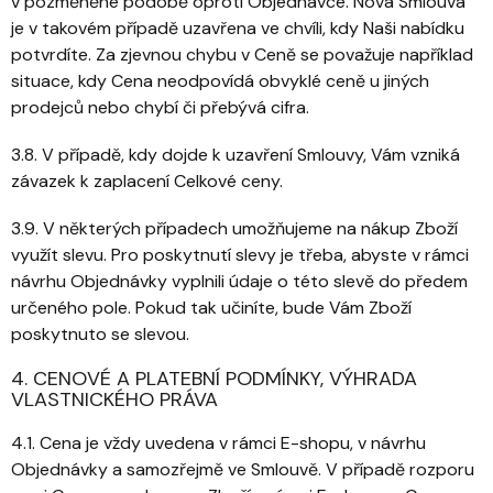
v pozměněné podobě oproti Objednávce. Nová Smlouva
je v takovém případě uzavřena ve chvíli, kdy Naši nabídku
potvrdíte. Za zjevnou chybu v Ceně se považuje například
situace, kdy Cena neodpovídá obvyklé ceně u jiných
prodejců nebo chybí či přebývá cifra.
3.8. V případě, kdy dojde k uzavření Smlouvy, Vám vzniká
závazek k zaplacení Celkové ceny.
3.9. V některých případech umožňujeme na nákup Zboží
využít slevu. Pro poskytnutí slevy je třeba, abyste v rámci
návrhu Objednávky vyplnili údaje o této slevě do předem
určeného pole. Pokud tak učiníte, bude Vám Zboží
poskytnuto se slevou.
4. CENOVÉ A PLATEBNÍ PODMÍNKY, VÝHRADA
VLASTNICKÉHO PRÁVA
4.1. Cena je vždy uvedena v rámci E-shopu, v návrhu
Objednávky a samozřejmě ve Smlouvě. V případě rozporu