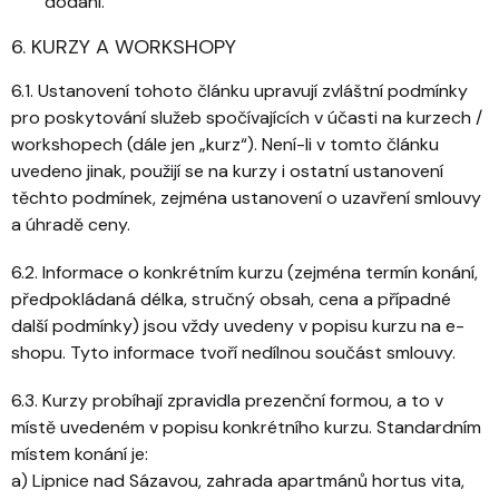
dodání.
6. KURZY A WORKSHOPY
6.1. Ustanovení tohoto článku upravují zvláštní podmínky
pro poskytování služeb spočívajících v účasti na kurzech /
workshopech (dále jen „kurz“). Není-li v tomto článku
uvedeno jinak, použijí se na kurzy i ostatní ustanovení
těchto podmínek, zejména ustanovení o uzavření smlouvy
a úhradě ceny.
6.2. Informace o konkrétním kurzu (zejména termín konání,
předpokládaná délka, stručný obsah, cena a případné
další podmínky) jsou vždy uvedeny v popisu kurzu na e-
shopu. Tyto informace tvoří nedílnou součást smlouvy.
6.3. Kurzy probíhají zpravidla prezenční formou, a to v
místě uvedeném v popisu konkrétního kurzu. Standardním
místem konání je:
a) Lipnice nad Sázavou, zahrada apartmánů hortus vita,