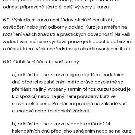
odnést připravené těsto či další výtvory z kurzu.
6.9. Výsledkem kurzu není žádný oficiální certifikát,
osvědčení nebo jiný odborný doklad. Kurz je zaměřen na
rozšíření vašich znalostí a praktických dovedností. Na vaši
žádost vám můžeme vystavit pouze jednoduché potvrzení
o účasti, které však nepředstavuje akreditovaný certifikát.
6.10. Odhlášení účasti z vaší strany:
a) odhlásíte-li se z kurzu nejpozději 14 kalendářních
dnů před jeho zahájením, máte právo bezplatně se
přehlásit na jiný vypsaný termín téhož kurzu (pokud je
k dispozici) nebo na jiný námi pořádaný kurz ve
srovnatelné ceně. Přehlášení probíhá na základě vaší
e-mailové nebo telefonické žádosti.
b) odhlásíte-li se z kurzu v době kratší než 14
kalendářních dnů před jeho zahájením nebo se na kurz