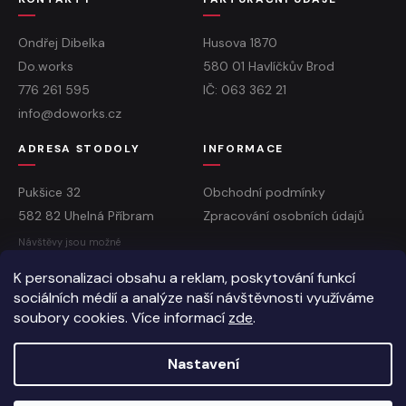
Ondřej Dibelka
Husova 1870
Do.works
580 01 Havlíčkův Brod
776 261 595
IČ: 063 362 21
info@doworks.cz
ADRESA STODOLY
INFORMACE
Pukšice 32
Obchodní podmínky
582 82 Uhelná Příbram
Zpracování osobních údajů
Návštěvy jsou možné
po předchozí domluvě
K personalizaci obsahu a reklam, poskytování funkcí
sociálních médií a analýze naší návštěvnosti využíváme
soubory cookies. Více informací
zde
.
Vytvořil Shoptet
Nastavení
Copyright 2026
Do.works
. Všechna práva vyhrazena.
Upravit