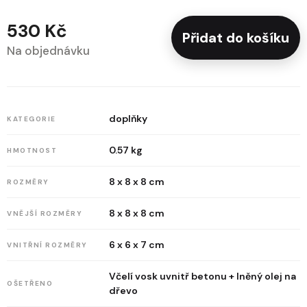
530 Kč
Přidat do košíku
Na objednávku
doplňky
KATEGORIE
0.57 kg
HMOTNOST
8 x 8 x 8 cm
ROZMĚRY
8 x 8 x 8 cm
VNĚJŠÍ ROZMĚRY
6 x 6 x 7 cm
VNITŘNÍ ROZMĚRY
Včelí vosk uvnitř betonu + lněný olej na
OŠETŘENO
dřevo